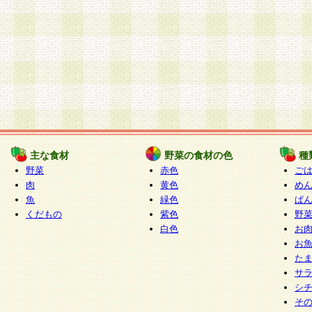
主な食材
野菜の食材の色
種
野菜
赤色
ご
肉
黄色
め
魚
緑色
ぱ
くだもの
紫色
野
白色
お
お
た
サ
シ
そ