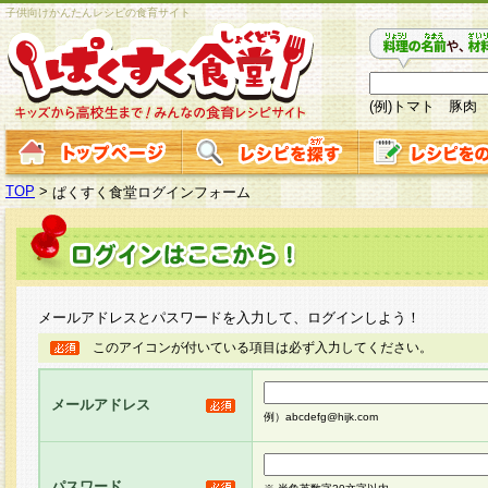
子供向けかんたんレシピの食育サイト
(例)トマト 豚肉
TOP
>
ぱくすく食堂ログインフォーム
メールアドレスとパスワードを入力して、ログインしよう！
このアイコンが付いている項目は必ず入力してください。
メールアドレス
例）abcdefg@hijk.com
パスワード