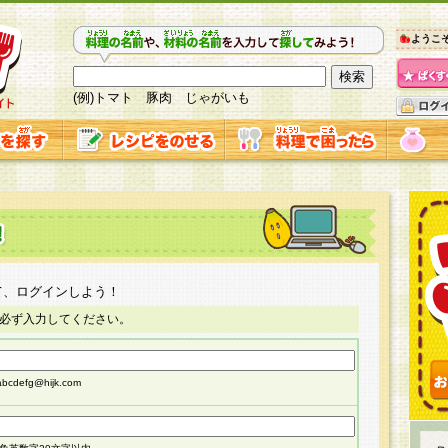
ようこ
(例)トマト 豚肉 じゃがいも
て、ログインしよう！
必ず入力してください。
cdefg@hijk.com