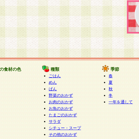
の食材の色
種類
季節
ごはん
春
めん
夏
ぱん
秋
野菜のおかず
冬
お肉のおかず
一年を通して
お魚のおかず
たまごのおかず
サラダ
シチュー・スープ
その他のおかず