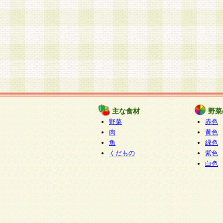
主な食材
野菜
野菜
赤色
肉
黄色
魚
緑色
くだもの
紫色
白色