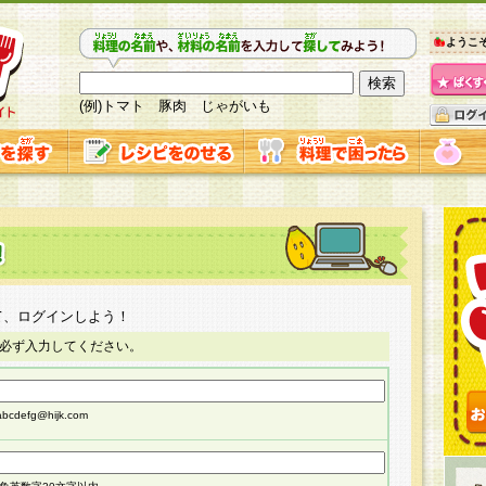
ようこ
(例)トマト 豚肉 じゃがいも
て、ログインしよう！
必ず入力してください。
cdefg@hijk.com