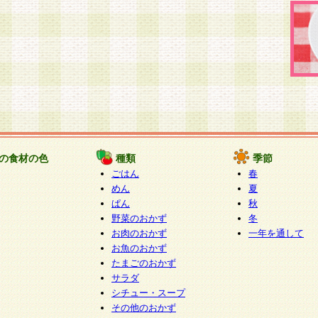
の食材の色
種類
季節
ごはん
春
めん
夏
ぱん
秋
野菜のおかず
冬
お肉のおかず
一年を通して
お魚のおかず
たまごのおかず
サラダ
シチュー・スープ
その他のおかず