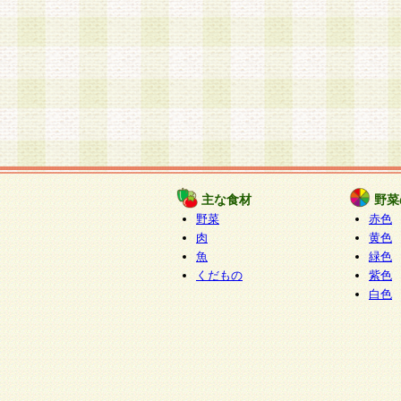
主な食材
野菜
野菜
赤色
肉
黄色
魚
緑色
くだもの
紫色
白色