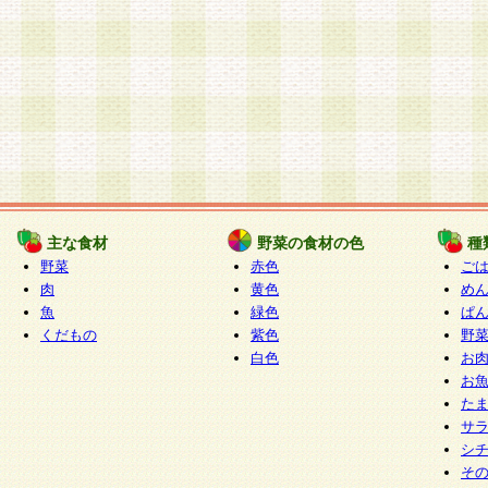
主な食材
野菜の食材の色
種
野菜
赤色
ご
肉
黄色
め
魚
緑色
ぱ
くだもの
紫色
野
白色
お
お
た
サ
シ
そ