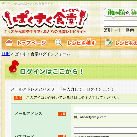
子供向けかんたんレシピの食育サイト
(例)トマト 豚肉
TOP
>
ぱくすく食堂ログインフォーム
メールアドレスとパスワードを入力して、ログインしよう！
このアイコンが付いている項目は必ず入力してください。
メールアドレス
例）abcdefg@hijk.com
パスワード