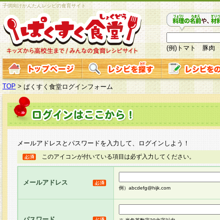
子供向けかんたんレシピの食育サイト
(例)トマト 豚肉
TOP
>
ぱくすく食堂ログインフォーム
メールアドレスとパスワードを入力して、ログインしよう！
このアイコンが付いている項目は必ず入力してください。
メールアドレス
例）abcdefg@hijk.com
パスワード