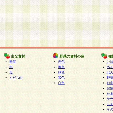
主な食材
野菜の食材の色
種
野菜
赤色
ご
肉
黄色
め
魚
緑色
ぱ
くだもの
紫色
野
白色
お
お
た
サ
シ
そ