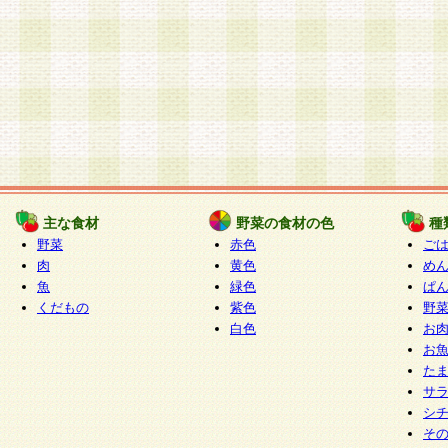
主な食材
野菜の食材の色
種
野菜
赤色
ご
肉
黄色
め
魚
緑色
ぱ
くだもの
紫色
野
白色
お
お
た
サ
シ
そ