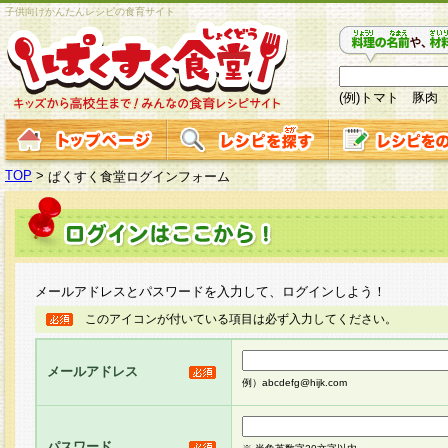
子供向けかんたんレシピの食育サイト
(例)トマト 豚肉
TOP
>
ぱくすく食堂ログインフォーム
メールアドレスとパスワードを入力して、ログインしよう！
このアイコンが付いている項目は必ず入力してください。
メールアドレス
例）abcdefg@hijk.com
パスワード