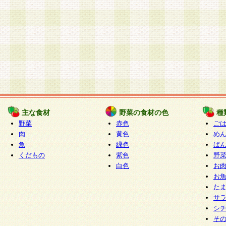
主な食材
野菜の食材の色
種
野菜
赤色
ご
肉
黄色
め
魚
緑色
ぱ
くだもの
紫色
野
白色
お
お
た
サ
シ
そ