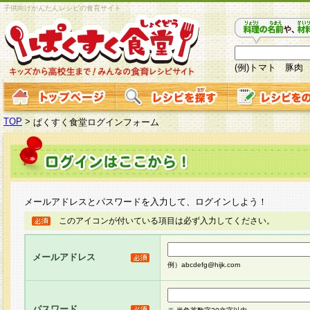
子供向けかんたんレシピの食育サイト
(例)トマト 豚肉
TOP
>
ぱくすく食堂ログインフォーム
メールアドレスとパスワードを入力して、ログインしよう！
このアイコンが付いている項目は必ず入力してください。
メールアドレス
例）abcdefg@hijk.com
パスワード