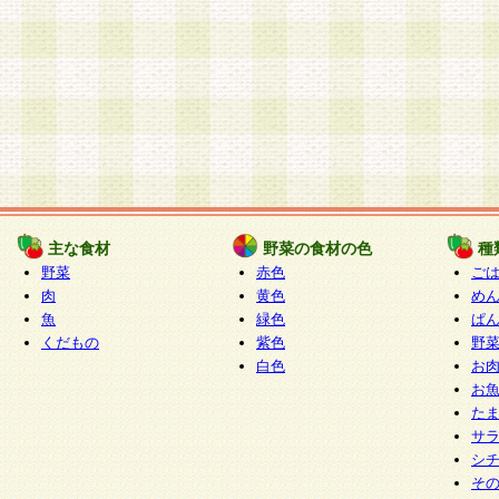
主な食材
野菜の食材の色
種
野菜
赤色
ご
肉
黄色
め
魚
緑色
ぱ
くだもの
紫色
野
白色
お
お
た
サ
シ
そ