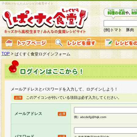
子供向けかんたんレシピの食育サイト
(例)トマト 豚肉
TOP
>
ぱくすく食堂ログインフォーム
メールアドレスとパスワードを入力して、ログインしよう！
このアイコンが付いている項目は必ず入力してください。
メールアドレス
例）abcdefg@hijk.com
パスワード