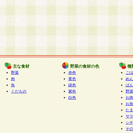
主な食材
野菜の食材の色
種
野菜
赤色
ご
肉
黄色
め
魚
緑色
ぱ
くだもの
紫色
野
白色
お
お
た
サ
シ
そ