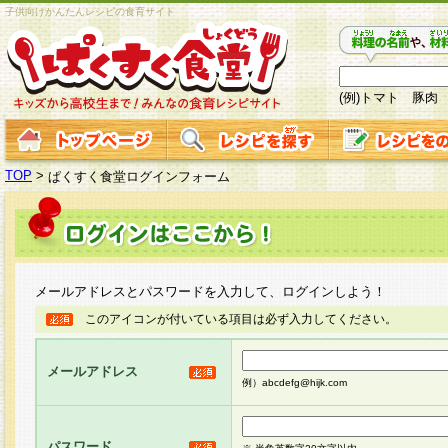
子供向けかんたんレシピの食育サイト
(例)トマト 豚肉
TOP
>
ぱくすく食堂ログインフォーム
メールアドレスとパスワードを入力して、ログインしよう！
このアイコンが付いている項目は必ず入力してください。
メールアドレス
例）abcdefg@hijk.com
パスワード