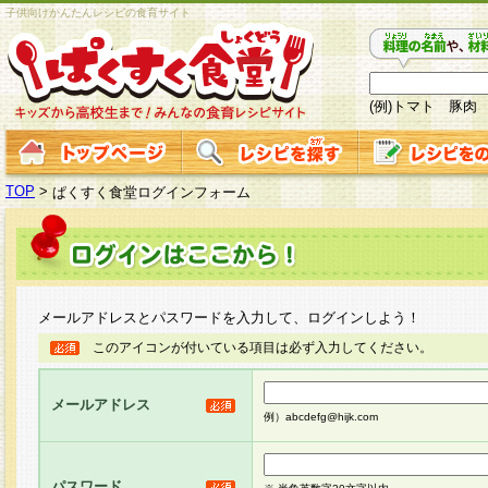
子供向けかんたんレシピの食育サイト
(例)トマト 豚肉
TOP
>
ぱくすく食堂ログインフォーム
メールアドレスとパスワードを入力して、ログインしよう！
このアイコンが付いている項目は必ず入力してください。
メールアドレス
例）abcdefg@hijk.com
パスワード