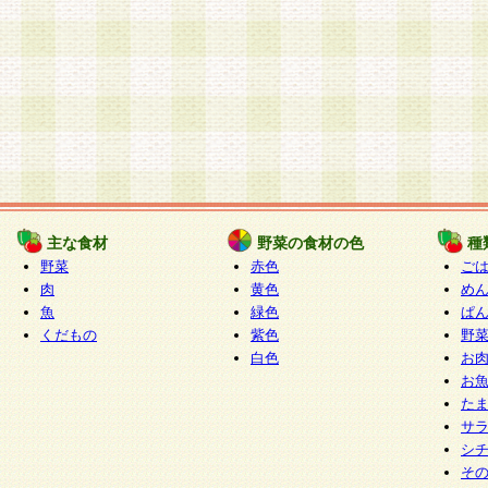
主な食材
野菜の食材の色
種
野菜
赤色
ご
肉
黄色
め
魚
緑色
ぱ
くだもの
紫色
野
白色
お
お
た
サ
シ
そ