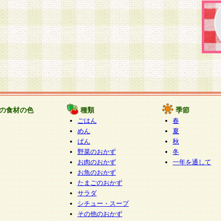
の食材の色
種類
季節
ごはん
春
めん
夏
ぱん
秋
野菜のおかず
冬
お肉のおかず
一年を通して
お魚のおかず
たまごのおかず
サラダ
シチュー・スープ
その他のおかず