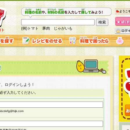
ようこ
(例)トマト 豚肉 じゃがいも
て、ログインしよう！
必ず入力してください。
cdefg@hijk.com