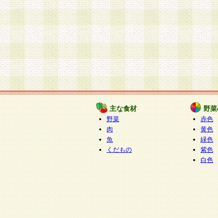
主な食材
野菜
野菜
赤色
肉
黄色
魚
緑色
くだもの
紫色
白色