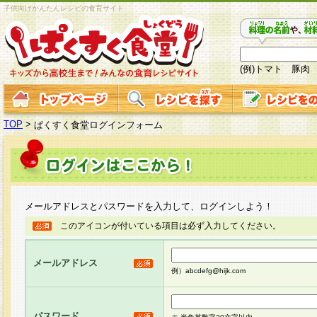
子供向けかんたんレシピの食育サイト
(例)トマト 豚肉
TOP
>
ぱくすく食堂ログインフォーム
メールアドレスとパスワードを入力して、ログインしよう！
このアイコンが付いている項目は必ず入力してください。
メールアドレス
例）abcdefg@hijk.com
パスワード