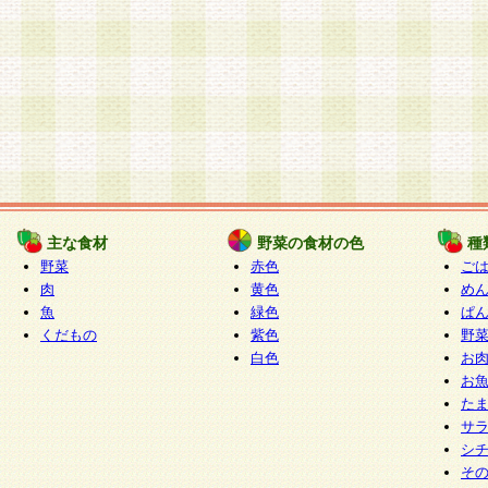
主な食材
野菜の食材の色
種
野菜
赤色
ご
肉
黄色
め
魚
緑色
ぱ
くだもの
紫色
野
白色
お
お
た
サ
シ
そ