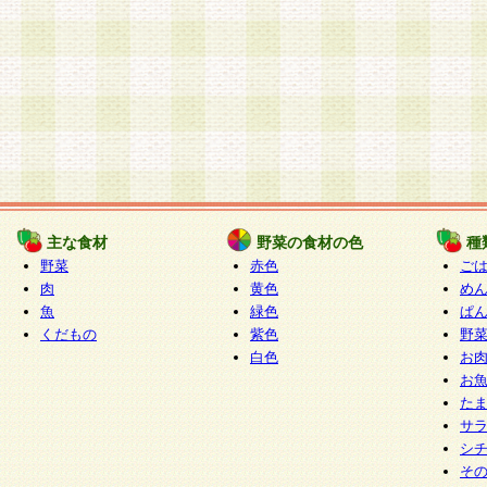
主な食材
野菜の食材の色
種
野菜
赤色
ご
肉
黄色
め
魚
緑色
ぱ
くだもの
紫色
野
白色
お
お
た
サ
シ
そ