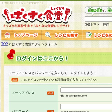
子供向けかんたんレシピの食育サイト
(例)トマト 豚肉
TOP
>
ぱくすく食堂ログインフォーム
メールアドレスとパスワードを入力して、ログインしよう！
このアイコンが付いている項目は必ず入力してください。
メールアドレス
例）abcdefg@hijk.com
パスワード