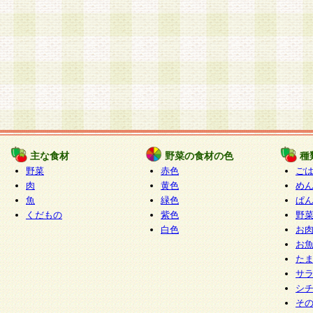
主な食材
野菜の食材の色
種
野菜
赤色
ご
肉
黄色
め
魚
緑色
ぱ
くだもの
紫色
野
白色
お
お
た
サ
シ
そ