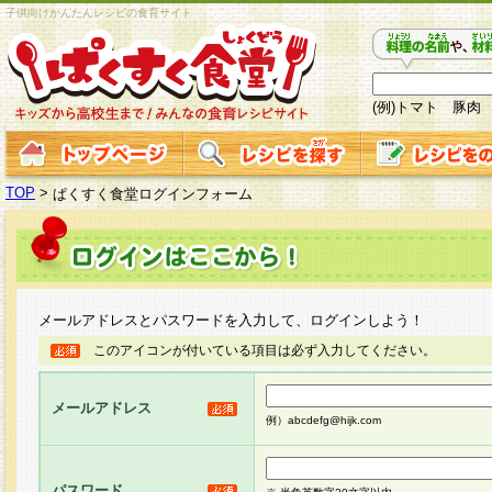
子供向けかんたんレシピの食育サイト
(例)トマト 豚肉
TOP
>
ぱくすく食堂ログインフォーム
メールアドレスとパスワードを入力して、ログインしよう！
このアイコンが付いている項目は必ず入力してください。
メールアドレス
例）abcdefg@hijk.com
パスワード