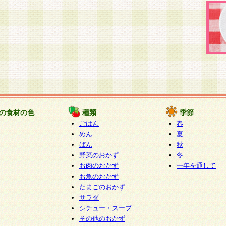
の食材の色
種類
季節
ごはん
春
めん
夏
ぱん
秋
野菜のおかず
冬
お肉のおかず
一年を通して
お魚のおかず
たまごのおかず
サラダ
シチュー・スープ
その他のおかず