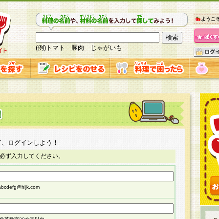
ようこ
(例)トマト 豚肉 じゃがいも
て、ログインしよう！
必ず入力してください。
cdefg@hijk.com