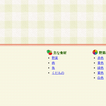
主な食材
野菜
野菜
赤色
肉
黄色
魚
緑色
くだもの
紫色
白色