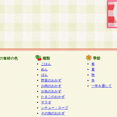
の食材の色
種類
季節
ごはん
春
めん
夏
ぱん
秋
野菜のおかず
冬
お肉のおかず
一年を通して
お魚のおかず
たまごのおかず
サラダ
シチュー・スープ
その他のおかず