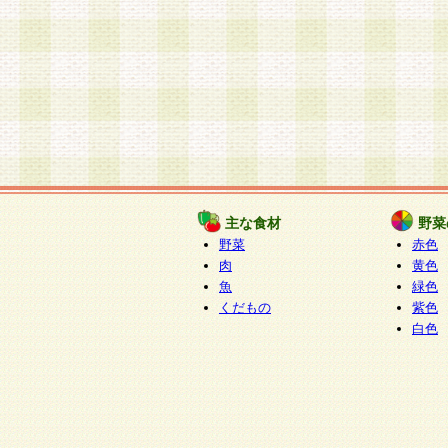
主な食材
野菜
野菜
赤色
肉
黄色
魚
緑色
くだもの
紫色
白色