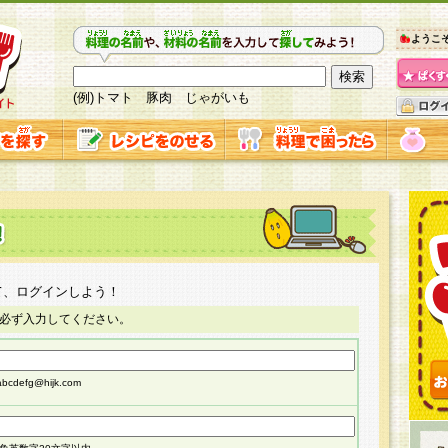
ようこ
(例)トマト 豚肉 じゃがいも
て、ログインしよう！
必ず入力してください。
cdefg@hijk.com