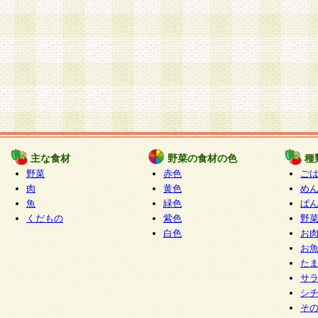
主な食材
野菜の食材の色
種
野菜
赤色
ご
肉
黄色
め
魚
緑色
ぱ
くだもの
紫色
野
白色
お
お
た
サ
シ
そ