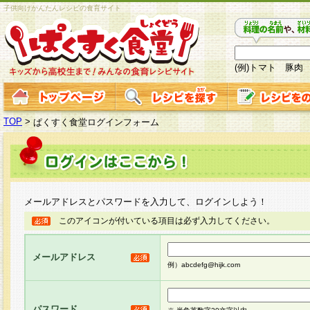
子供向けかんたんレシピの食育サイト
(例)トマト 豚肉
TOP
>
ぱくすく食堂ログインフォーム
メールアドレスとパスワードを入力して、ログインしよう！
このアイコンが付いている項目は必ず入力してください。
メールアドレス
例）abcdefg@hijk.com
パスワード