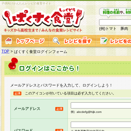
子供向けかんたんレシピの食育サイト
(例)トマト 豚肉
TOP
>
ぱくすく食堂ログインフォーム
メールアドレスとパスワードを入力して、ログインしよう！
このアイコンが付いている項目は必ず入力してください。
メールアドレス
例）abcdefg@hijk.com
パスワード