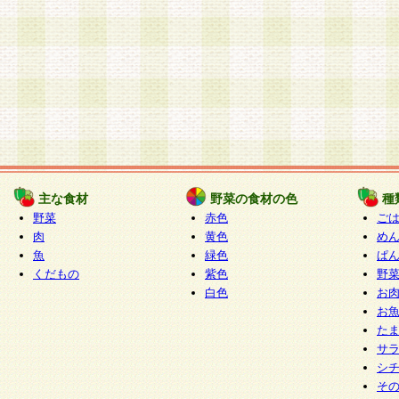
主な食材
野菜の食材の色
種
野菜
赤色
ご
肉
黄色
め
魚
緑色
ぱ
くだもの
紫色
野
白色
お
お
た
サ
シ
そ