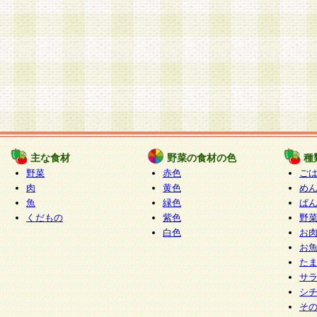
主な食材
野菜の食材の色
種
野菜
赤色
ご
肉
黄色
め
魚
緑色
ぱ
くだもの
紫色
野
白色
お
お
た
サ
シ
そ