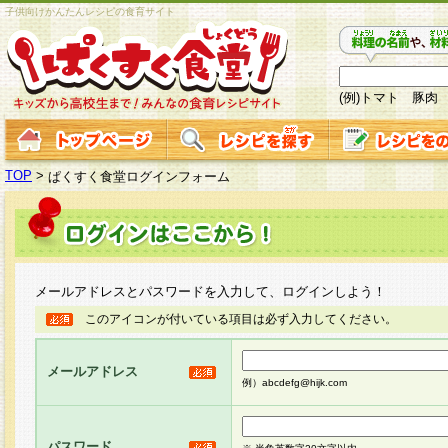
子供向けかんたんレシピの食育サイト
(例)トマト 豚肉
TOP
>
ぱくすく食堂ログインフォーム
メールアドレスとパスワードを入力して、ログインしよう！
このアイコンが付いている項目は必ず入力してください。
メールアドレス
例）abcdefg@hijk.com
パスワード