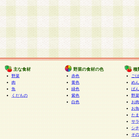
主な食材
野菜の食材の色
種
野菜
赤色
ご
肉
黄色
め
魚
緑色
ぱ
くだもの
紫色
野
白色
お
お
た
サ
シ
そ