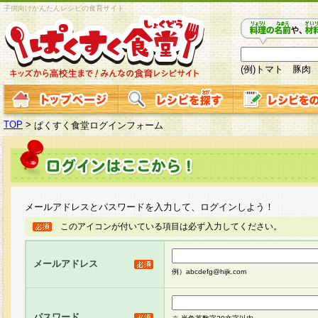
子供向けかんたんレシピの食育サイト
(例)トマト 豚肉
TOP
>
ぱくすく食堂ログインフォーム
メールアドレスとパスワードを入力して、ログインしよう！
このアイコンが付いている項目は必ず入力してください。
メールアドレス
例）abcdefg@hijk.com
パスワード