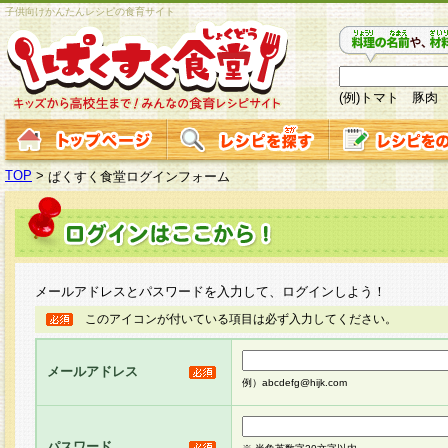
子供向けかんたんレシピの食育サイト
(例)トマト 豚肉
TOP
>
ぱくすく食堂ログインフォーム
メールアドレスとパスワードを入力して、ログインしよう！
このアイコンが付いている項目は必ず入力してください。
メールアドレス
例）abcdefg@hijk.com
パスワード