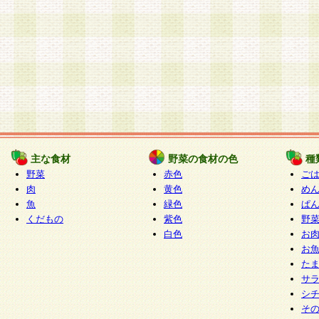
主な食材
野菜の食材の色
種
野菜
赤色
ご
肉
黄色
め
魚
緑色
ぱ
くだもの
紫色
野
白色
お
お
た
サ
シ
そ