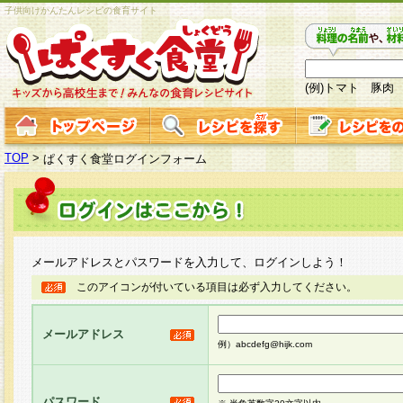
子供向けかんたんレシピの食育サイト
(例)トマト 豚肉
TOP
>
ぱくすく食堂ログインフォーム
メールアドレスとパスワードを入力して、ログインしよう！
このアイコンが付いている項目は必ず入力してください。
メールアドレス
例）abcdefg@hijk.com
パスワード