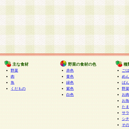
主な食材
野菜の食材の色
種
野菜
赤色
ご
肉
黄色
め
魚
緑色
ぱ
くだもの
紫色
野
白色
お
お
た
サ
シ
そ