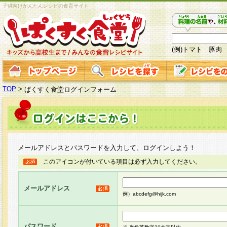
子供向けかんたんレシピの食育サイト
(例)トマト 豚肉
TOP
>
ぱくすく食堂ログインフォーム
メールアドレスとパスワードを入力して、ログインしよう！
このアイコンが付いている項目は必ず入力してください。
メールアドレス
例）abcdefg@hijk.com
パスワード