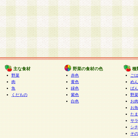
主な食材
野菜の食材の色
種
野菜
赤色
ご
肉
黄色
め
魚
緑色
ぱ
くだもの
紫色
野
白色
お
お
た
サ
シ
そ