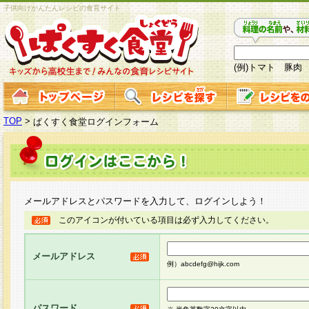
子供向けかんたんレシピの食育サイト
(例)トマト 豚肉
TOP
>
ぱくすく食堂ログインフォーム
メールアドレスとパスワードを入力して、ログインしよう！
このアイコンが付いている項目は必ず入力してください。
メールアドレス
例）abcdefg@hijk.com
パスワード