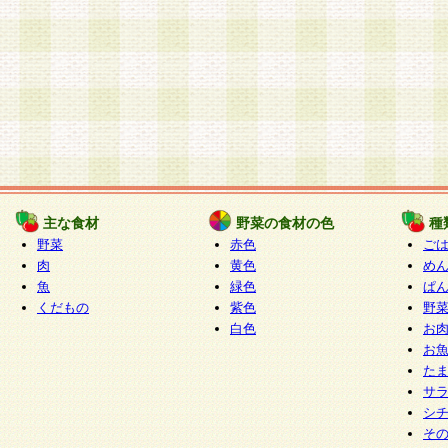
主な食材
野菜の食材の色
種
野菜
赤色
ご
肉
黄色
め
魚
緑色
ぱ
くだもの
紫色
野
白色
お
お
た
サ
シ
そ