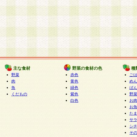
主な食材
野菜の食材の色
種
野菜
赤色
ご
肉
黄色
め
魚
緑色
ぱ
くだもの
紫色
野
白色
お
お
た
サ
シ
そ