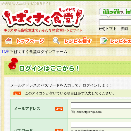
子供向けかんたんレシピの食育サイト
(例)トマト 豚肉
TOP
>
ぱくすく食堂ログインフォーム
メールアドレスとパスワードを入力して、ログインしよう！
このアイコンが付いている項目は必ず入力してください。
メールアドレス
例）abcdefg@hijk.com
パスワード