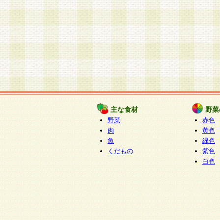
主な食材
野菜
野菜
赤色
肉
黄色
魚
緑色
くだもの
紫色
白色