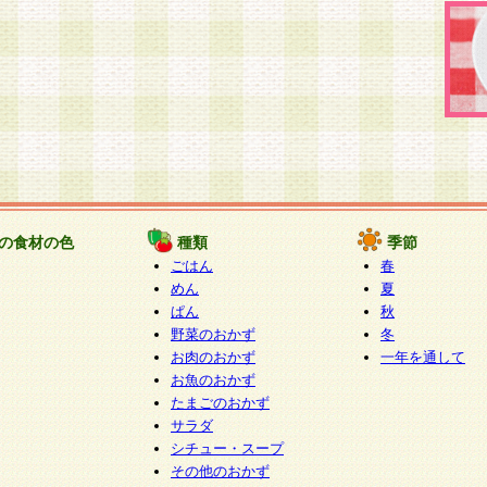
の食材の色
種類
季節
ごはん
春
めん
夏
ぱん
秋
野菜のおかず
冬
お肉のおかず
一年を通して
お魚のおかず
たまごのおかず
サラダ
シチュー・スープ
その他のおかず