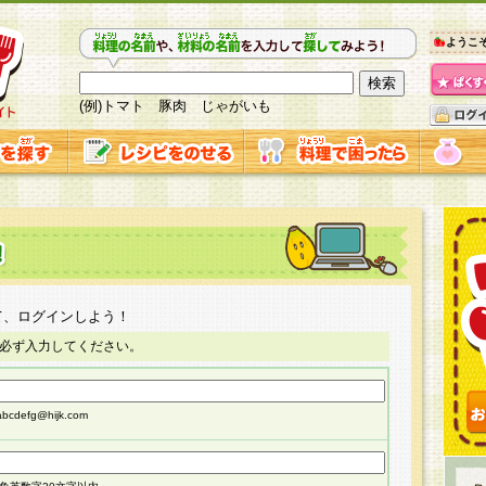
ようこ
(例)トマト 豚肉 じゃがいも
て、ログインしよう！
必ず入力してください。
cdefg@hijk.com