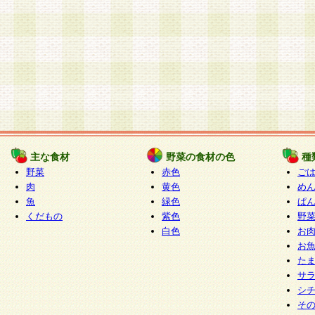
主な食材
野菜の食材の色
種
野菜
赤色
ご
肉
黄色
め
魚
緑色
ぱ
くだもの
紫色
野
白色
お
お
た
サ
シ
そ