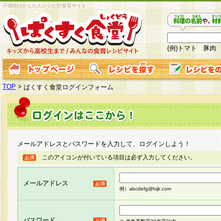
子供向けかんたんレシピの食育サイト
(例)トマト 豚肉
TOP
>
ぱくすく食堂ログインフォーム
メールアドレスとパスワードを入力して、ログインしよう！
このアイコンが付いている項目は必ず入力してください。
メールアドレス
例）abcdefg@hijk.com
パスワード