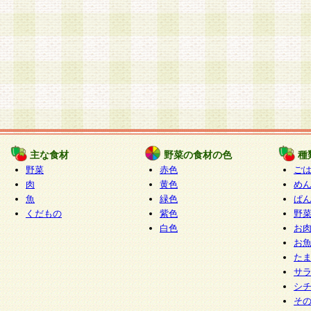
主な食材
野菜の食材の色
種
野菜
赤色
ご
肉
黄色
め
魚
緑色
ぱ
くだもの
紫色
野
白色
お
お
た
サ
シ
そ