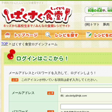
子供向けかんたんレシピの食育サイト
(例)トマト 豚肉
TOP
>
ぱくすく食堂ログインフォーム
メールアドレスとパスワードを入力して、ログインしよう！
このアイコンが付いている項目は必ず入力してください。
メールアドレス
例）abcdefg@hijk.com
パスワード