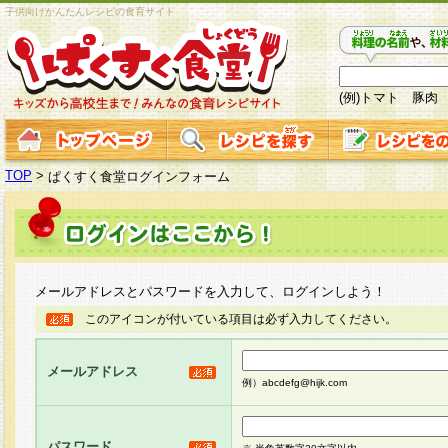
子供向けかんたんレシピの食育サイト
(例)トマト 豚肉
TOP
>
ぱくすく食堂ログインフォーム
メールアドレスとパスワードを入力して、ログインしよう！
このアイコンが付いている項目は必ず入力してください。
メールアドレス
例）abcdefg@hijk.com
パスワード