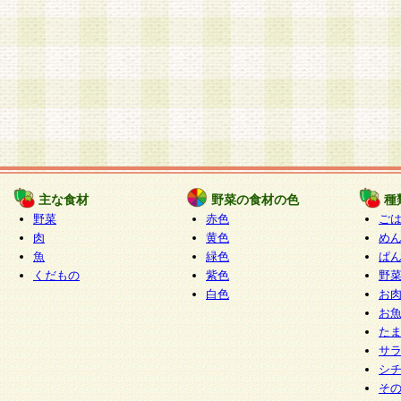
主な食材
野菜の食材の色
種
野菜
赤色
ご
肉
黄色
め
魚
緑色
ぱ
くだもの
紫色
野
白色
お
お
た
サ
シ
そ