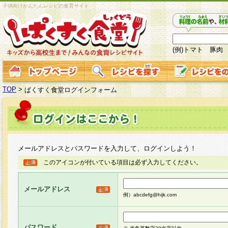
子供向けかんたんレシピの食育サイト
(例)トマト 豚肉
TOP
>
ぱくすく食堂ログインフォーム
メールアドレスとパスワードを入力して、ログインしよう！
このアイコンが付いている項目は必ず入力してください。
メールアドレス
例）abcdefg@hijk.com
パスワード