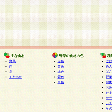
主な食材
野菜の食材の色
種
野菜
赤色
ご
肉
黄色
め
魚
緑色
ぱ
くだもの
紫色
野
白色
お
お
た
サ
シ
そ