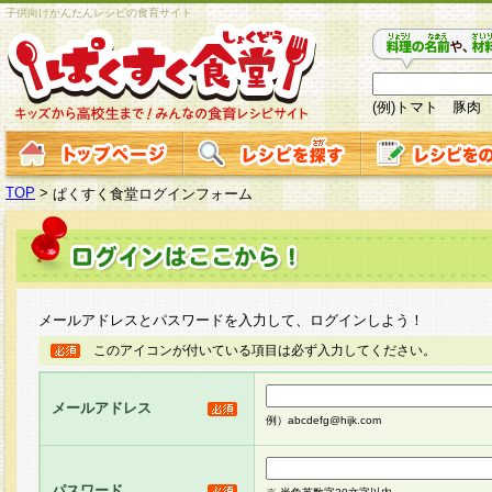
子供向けかんたんレシピの食育サイト
(例)トマト 豚肉
TOP
>
ぱくすく食堂ログインフォーム
メールアドレスとパスワードを入力して、ログインしよう！
このアイコンが付いている項目は必ず入力してください。
メールアドレス
例）abcdefg@hijk.com
パスワード