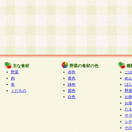
主な食材
野菜の食材の色
種
野菜
赤色
ご
肉
黄色
め
魚
緑色
ぱ
くだもの
紫色
野
白色
お
お
た
サ
シ
そ