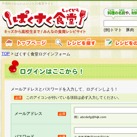
子供向けかんたんレシピの食育サイト
(例)トマト 豚肉
TOP
>
ぱくすく食堂ログインフォーム
メールアドレスとパスワードを入力して、ログインしよう！
このアイコンが付いている項目は必ず入力してください。
メールアドレス
例）abcdefg@hijk.com
パスワード