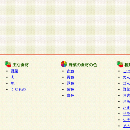
主な食材
野菜の食材の色
種
野菜
赤色
ご
肉
黄色
め
魚
緑色
ぱ
くだもの
紫色
野
白色
お
お
た
サ
シ
そ