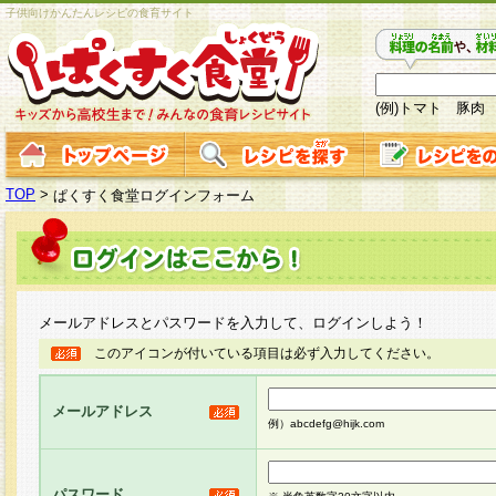
子供向けかんたんレシピの食育サイト
(例)トマト 豚肉
TOP
>
ぱくすく食堂ログインフォーム
メールアドレスとパスワードを入力して、ログインしよう！
このアイコンが付いている項目は必ず入力してください。
メールアドレス
例）abcdefg@hijk.com
パスワード