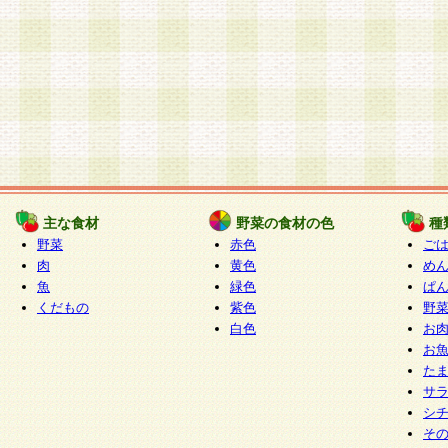
主な食材
野菜の食材の色
種
野菜
赤色
ご
肉
黄色
め
魚
緑色
ぱ
くだもの
紫色
野
白色
お
お
た
サ
シ
そ