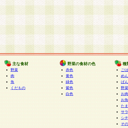
主な食材
野菜の食材の色
種
野菜
赤色
ご
肉
黄色
め
魚
緑色
ぱ
くだもの
紫色
野
白色
お
お
た
サ
シ
そ