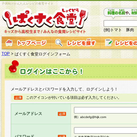
子供向けかんたんレシピの食育サイト
(例)トマト 豚肉
TOP
>
ぱくすく食堂ログインフォーム
メールアドレスとパスワードを入力して、ログインしよう！
このアイコンが付いている項目は必ず入力してください。
メールアドレス
例）abcdefg@hijk.com
パスワード