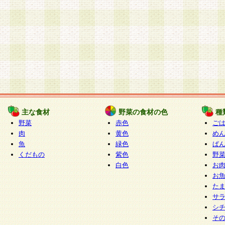
主な食材
野菜の食材の色
種
野菜
赤色
ご
肉
黄色
め
魚
緑色
ぱ
くだもの
紫色
野
白色
お
お
た
サ
シ
そ