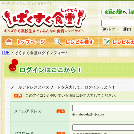
子供向けかんたんレシピの食育サイト
(例)トマト 豚肉
TOP
>
ぱくすく食堂ログインフォーム
メールアドレスとパスワードを入力して、ログインしよう！
このアイコンが付いている項目は必ず入力してください。
メールアドレス
例）abcdefg@hijk.com
パスワード