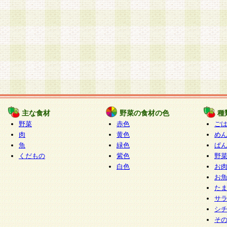
主な食材
野菜の食材の色
種
野菜
赤色
ご
肉
黄色
め
魚
緑色
ぱ
くだもの
紫色
野
白色
お
お
た
サ
シ
そ