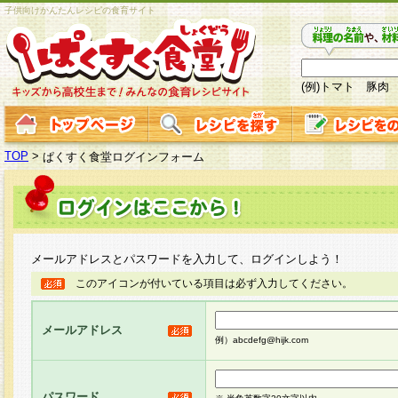
子供向けかんたんレシピの食育サイト
(例)トマト 豚肉
TOP
>
ぱくすく食堂ログインフォーム
メールアドレスとパスワードを入力して、ログインしよう！
このアイコンが付いている項目は必ず入力してください。
メールアドレス
例）abcdefg@hijk.com
パスワード