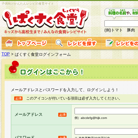
子供向けかんたんレシピの食育サイト
(例)トマト 豚肉
TOP
>
ぱくすく食堂ログインフォーム
メールアドレスとパスワードを入力して、ログインしよう！
このアイコンが付いている項目は必ず入力してください。
メールアドレス
例）abcdefg@hijk.com
パスワード