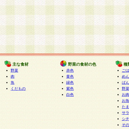
主な食材
野菜の食材の色
種
野菜
赤色
ご
肉
黄色
め
魚
緑色
ぱ
くだもの
紫色
野
白色
お
お
た
サ
シ
そ