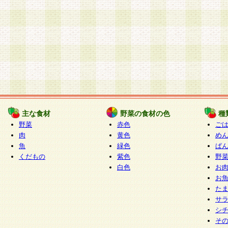
主な食材
野菜の食材の色
種
野菜
赤色
ご
肉
黄色
め
魚
緑色
ぱ
くだもの
紫色
野
白色
お
お
た
サ
シ
そ