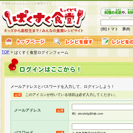
子供向けかんたんレシピの食育サイト
(例)トマト 豚肉
TOP
>
ぱくすく食堂ログインフォーム
メールアドレスとパスワードを入力して、ログインしよう！
このアイコンが付いている項目は必ず入力してください。
メールアドレス
例）abcdefg@hijk.com
パスワード