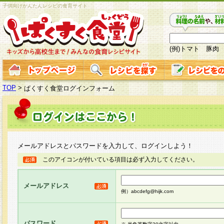
子供向けかんたんレシピの食育サイト
(例)トマト 豚肉
TOP
>
ぱくすく食堂ログインフォーム
メールアドレスとパスワードを入力して、ログインしよう！
このアイコンが付いている項目は必ず入力してください。
メールアドレス
例）abcdefg@hijk.com
パスワード