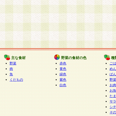
主な食材
野菜の食材の色
種
野菜
赤色
ご
肉
黄色
め
魚
緑色
ぱ
くだもの
紫色
野
白色
お
お
た
サ
シ
そ