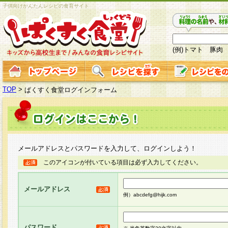
子供向けかんたんレシピの食育サイト
(例)トマト 豚肉
TOP
>
ぱくすく食堂ログインフォーム
メールアドレスとパスワードを入力して、ログインしよう！
このアイコンが付いている項目は必ず入力してください。
メールアドレス
例）abcdefg@hijk.com
パスワード