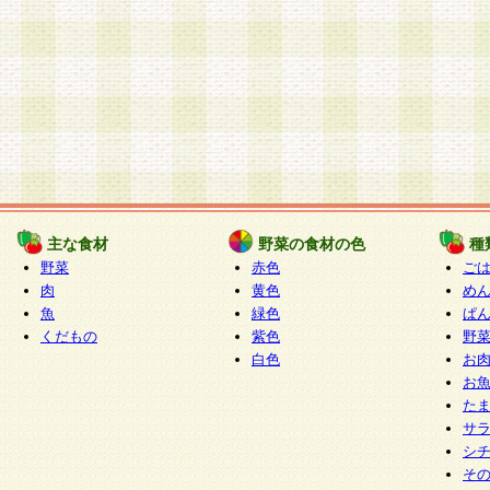
主な食材
野菜の食材の色
種
野菜
赤色
ご
肉
黄色
め
魚
緑色
ぱ
くだもの
紫色
野
白色
お
お
た
サ
シ
そ