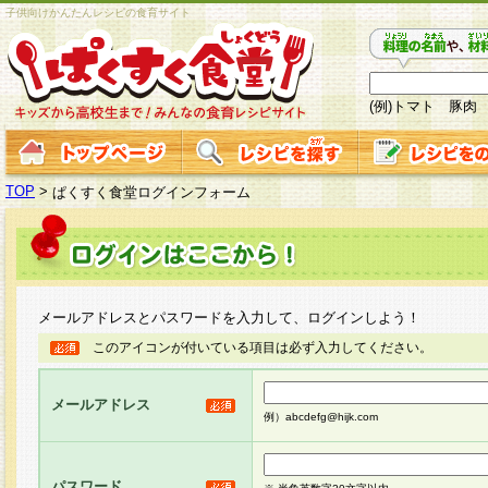
子供向けかんたんレシピの食育サイト
(例)トマト 豚肉
TOP
>
ぱくすく食堂ログインフォーム
メールアドレスとパスワードを入力して、ログインしよう！
このアイコンが付いている項目は必ず入力してください。
メールアドレス
例）abcdefg@hijk.com
パスワード