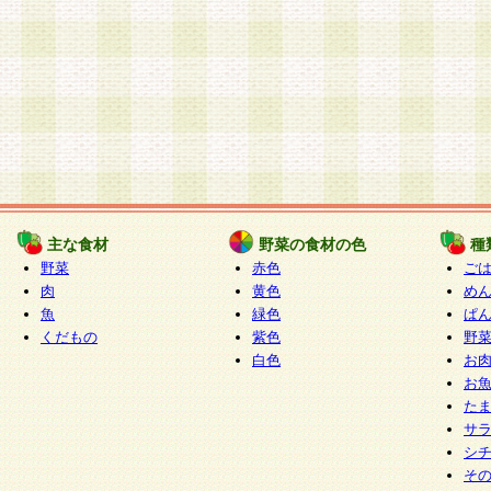
主な食材
野菜の食材の色
種
野菜
赤色
ご
肉
黄色
め
魚
緑色
ぱ
くだもの
紫色
野
白色
お
お
た
サ
シ
そ