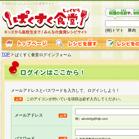
子供向けかんたんレシピの食育サイト
(例)トマト 豚肉
TOP
>
ぱくすく食堂ログインフォーム
メールアドレスとパスワードを入力して、ログインしよう！
このアイコンが付いている項目は必ず入力してください。
メールアドレス
例）abcdefg@hijk.com
パスワード