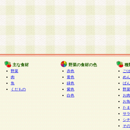
主な食材
野菜の食材の色
種
野菜
赤色
ご
肉
黄色
め
魚
緑色
ぱ
くだもの
紫色
野
白色
お
お
た
サ
シ
そ