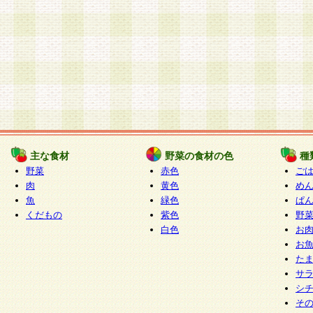
主な食材
野菜の食材の色
種
野菜
赤色
ご
肉
黄色
め
魚
緑色
ぱ
くだもの
紫色
野
白色
お
お
た
サ
シ
そ