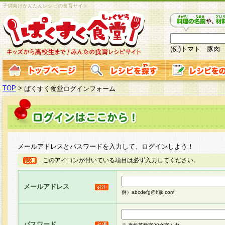
子供向けかんたんレシピの食育サイト
(例)トマト 豚肉
TOP
>
ぱくすく食堂ログインフォーム
メールアドレスとパスワードを入力して、ログインしよう！
このアイコンが付いている項目は必ず入力してください。
メールアドレス
例）abcdefg@hijk.com
パスワード