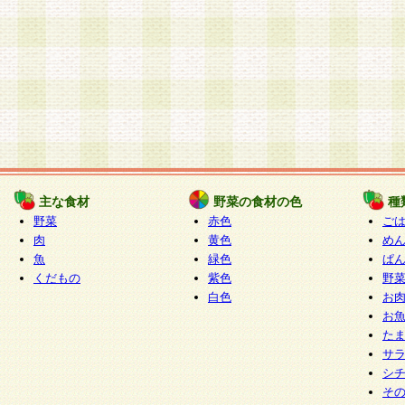
主な食材
野菜の食材の色
種
野菜
赤色
ご
肉
黄色
め
魚
緑色
ぱ
くだもの
紫色
野
白色
お
お
た
サ
シ
そ