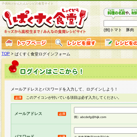
子供向けかんたんレシピの食育サイト
(例)トマト 豚肉
TOP
>
ぱくすく食堂ログインフォーム
メールアドレスとパスワードを入力して、ログインしよう！
このアイコンが付いている項目は必ず入力してください。
メールアドレス
例）abcdefg@hijk.com
パスワード