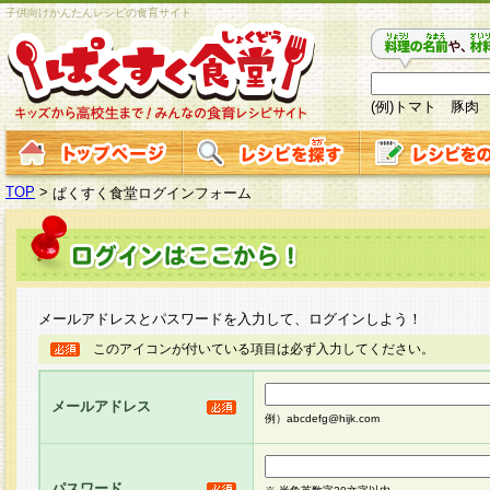
子供向けかんたんレシピの食育サイト
(例)トマト 豚肉
TOP
>
ぱくすく食堂ログインフォーム
メールアドレスとパスワードを入力して、ログインしよう！
このアイコンが付いている項目は必ず入力してください。
メールアドレス
例）abcdefg@hijk.com
パスワード