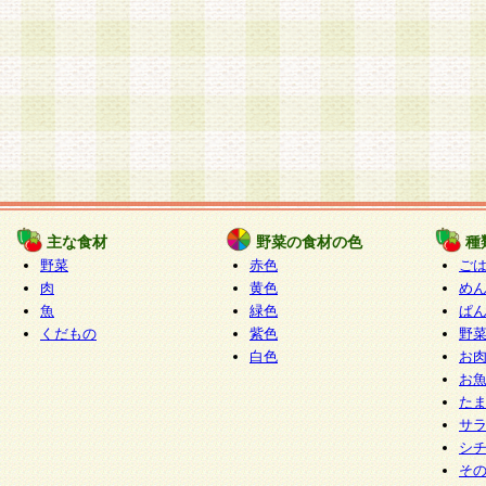
主な食材
野菜の食材の色
種
野菜
赤色
ご
肉
黄色
め
魚
緑色
ぱ
くだもの
紫色
野
白色
お
お
た
サ
シ
そ