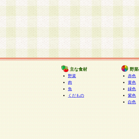
主な食材
野菜
野菜
赤色
肉
黄色
魚
緑色
くだもの
紫色
白色