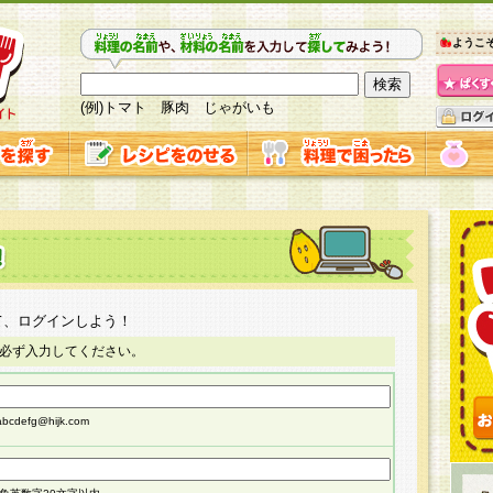
ようこ
(例)トマト 豚肉 じゃがいも
て、ログインしよう！
必ず入力してください。
cdefg@hijk.com