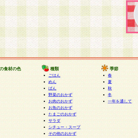
の食材の色
種類
季節
ごはん
春
めん
夏
ぱん
秋
野菜のおかず
冬
お肉のおかず
一年を通して
お魚のおかず
たまごのおかず
サラダ
シチュー・スープ
その他のおかず