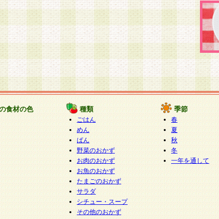
の食材の色
種類
季節
ごはん
春
めん
夏
ぱん
秋
野菜のおかず
冬
お肉のおかず
一年を通して
お魚のおかず
たまごのおかず
サラダ
シチュー・スープ
その他のおかず