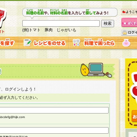
ようこ
(例)トマト 豚肉 じゃがいも
て、ログインしよう！
必ず入力してください。
cdefg@hijk.com