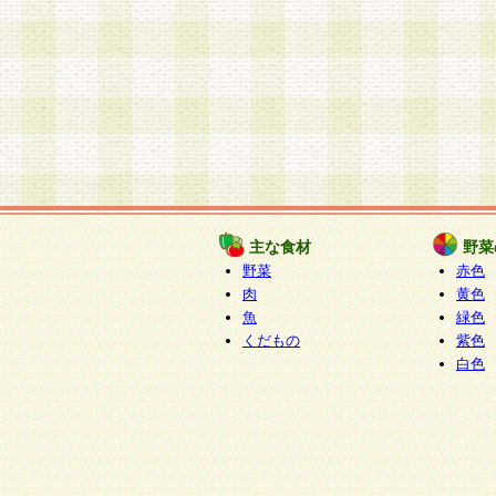
主な食材
野菜
野菜
赤色
肉
黄色
魚
緑色
くだもの
紫色
白色