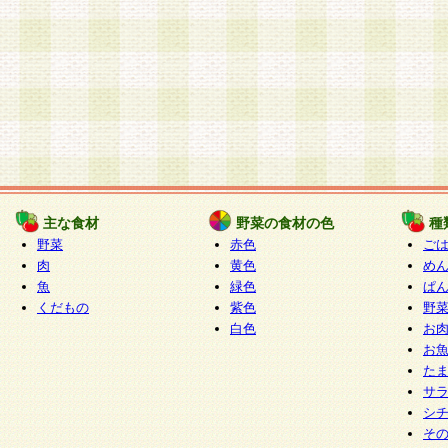
主な食材
野菜の食材の色
種
野菜
赤色
ご
肉
黄色
め
魚
緑色
ぱ
くだもの
紫色
野
白色
お
お
た
サ
シ
そ