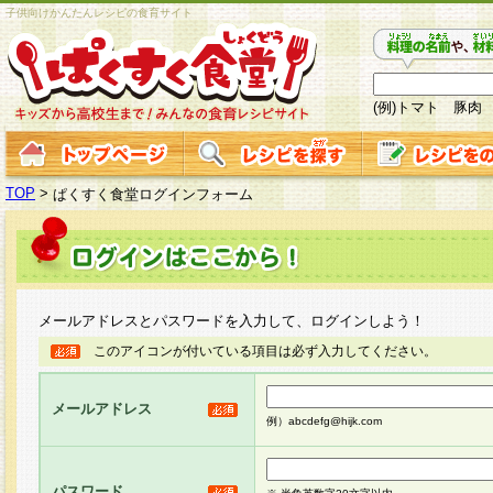
子供向けかんたんレシピの食育サイト
(例)トマト 豚肉
TOP
>
ぱくすく食堂ログインフォーム
メールアドレスとパスワードを入力して、ログインしよう！
このアイコンが付いている項目は必ず入力してください。
メールアドレス
例）abcdefg@hijk.com
パスワード