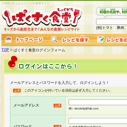
子供向けかんたんレシピの食育サイト
(例)トマト 豚肉
TOP
>
ぱくすく食堂ログインフォーム
メールアドレスとパスワードを入力して、ログインしよう！
このアイコンが付いている項目は必ず入力してください。
メールアドレス
例）abcdefg@hijk.com
パスワード