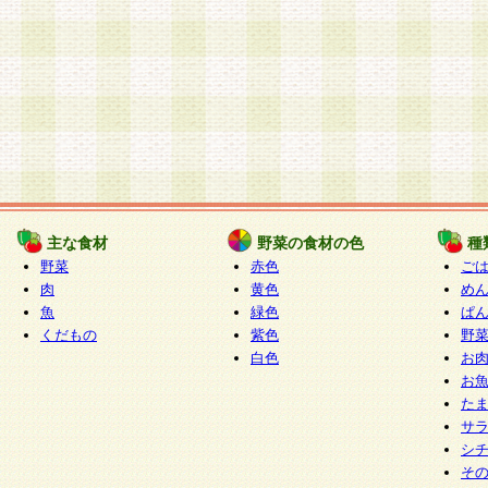
主な食材
野菜の食材の色
種
野菜
赤色
ご
肉
黄色
め
魚
緑色
ぱ
くだもの
紫色
野
白色
お
お
た
サ
シ
そ