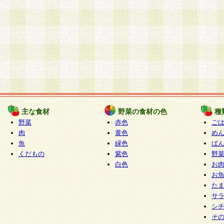
主な食材
野菜の食材の色
種
野菜
赤色
ご
肉
黄色
め
魚
緑色
ぱ
くだもの
紫色
野
白色
お
お
た
サ
シ
そ