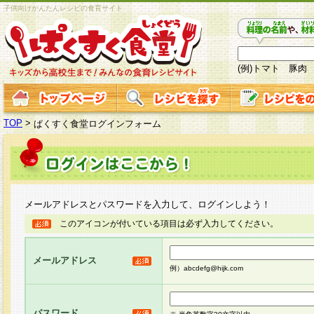
子供向けかんたんレシピの食育サイト
(例)トマト 豚肉
TOP
>
ぱくすく食堂ログインフォーム
メールアドレスとパスワードを入力して、ログインしよう！
このアイコンが付いている項目は必ず入力してください。
メールアドレス
例）abcdefg@hijk.com
パスワード